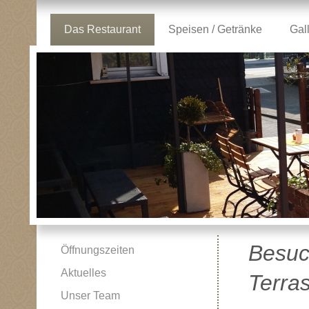
Das Restaurant
Speisen / Getränke
Gal
Besuc
Öffnungszeiten
Aktuelles
Terra
Unser Team